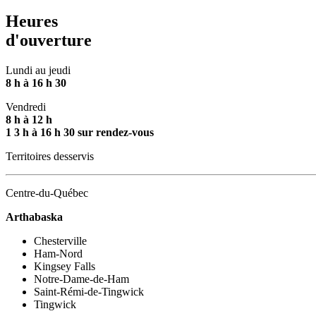
Heures
d'ouverture
Lundi au jeudi
8 h à 16 h 30
Vendredi
8 h à 12 h
1 3 h à 16 h 30 sur rendez-vous
Territoires desservis
Centre-du-Québec
Arthabaska
Chesterville
Ham-Nord
Kingsey Falls
Notre-Dame-de-Ham
Saint-Rémi-de-Tingwick
Tingwick