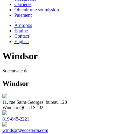
Carrières
Obtenir une soumission
Paiement
À propos
Équipe
Contact
English
Windsor
Succursale de
Windsor
11, rue Saint-Georges, bureau 120
Windsor QC J1S 1J2
819-845-2221
windsor@ecceterra.com