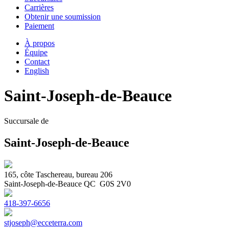
Carrières
Obtenir une soumission
Paiement
À propos
Équipe
Contact
English
Saint-Joseph-de-Beauce
Succursale de
Saint-Joseph-de-Beauce
165, côte Taschereau, bureau 206
Saint-Joseph-de-Beauce QC G0S 2V0
418-397-6656
stjoseph@ecceterra.com